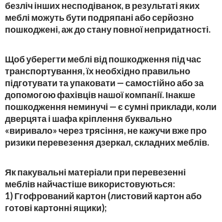
безліч інших несподіванок, в результаті яких
меблі можуть бути подряпані або серйозно
пошкоджені, аж до стану повної непридатності.
Щоб уберегти меблі від пошкодження під час
транспортування, їх необхідно правильно
підготувати та упаковати — самостійно або за
допомогою фахівців нашої компанії. Інакше
пошкодження неминучі — є сумні приклади, коли
дверцята і шафа кріплення буквально
«виривало» через трясіння, не кажучи вже про
ризики перевезення дзеркал, складних меблів.
Як пакувальні матеріали при перевезенні
меблів найчастіше використовуються:
1) Ггофрований картон (листовий картон або
готові картонні ящики);