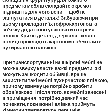
предмета меблів складайте окремо і
підпишіть для чого вони — щоб не
заплутатися в деталях! Забуваючи при
цьому прокладати їх гофрокартоном, а
зв’язку додатково упаковати в стрейч-
плівку. Крихкі деталі, дзеркала, скляні
полиці прокладіть картоном і обмотайте
пухирчастою плівкою.
При транспортуванні на шкіряні меблі не
можна зверху класти важкі предмети, які
можуть зашкодити оббивці. Краще
захистити такі меблі пухирчастою плівкою,
причому взимку це потрібно зробити
обов’язково, і після того, як меблі занесені
в приміщення, потрібно деякий час
почекати, поки вони і плівка приймуть
кімнатну температуру, перш ніж