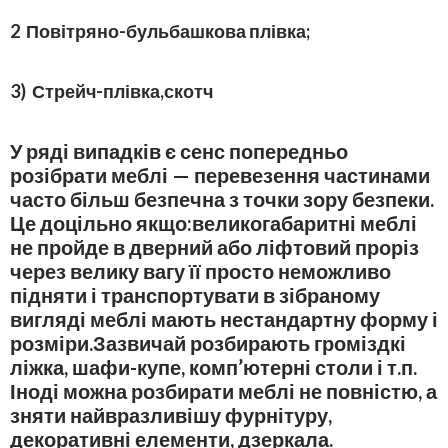
2 Повітряно-бульбашкова плівка;
3) Стрейч-плівка,скотч
У ряді випадків є сенс попередньо
розібрати меблі — перевезення частинами
часто більш безпечна з точки зору безпеки.
Це доцільно якщо:великогабаритні меблі
не пройде в дверний або ліфтовий проріз
через велику вагу її просто неможливо
підняти і транспортувати в зібраному
вигляді меблі мають нестандартну форму і
розміри.Зазвичай розбирають громіздкі
ліжка, шафи-купе, комп’ютерні столи і т.п.
Іноді можна розбирати меблі не повністю, а
зняти найвразливішу фурнітуру,
декоративні елементи, дзеркала.